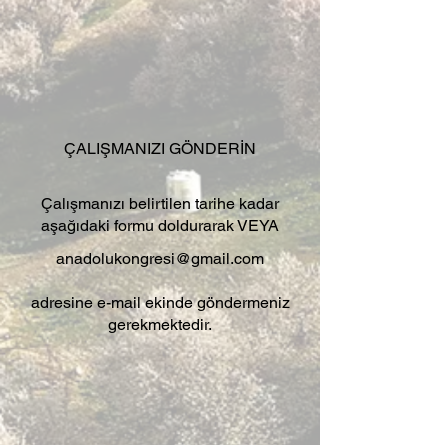
ÇALIŞMANIZI GÖNDERİN
Çalışmanızı belirtilen tarihe kadar
aşağıdaki formu doldurarak VEYA
anadolukongresi@gmail.com
adresine e-mail ekinde göndermeniz
gerekmektedir.