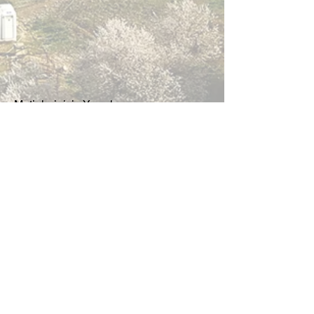
Metinlerinizin Yayınlanması
Özet ve TAM METİNLERİNİZ kongresi
sonrası özel ISBN numarası ile e-kitap
olarak yayınlanacaktır.
​Ayrıca kongre katılımcılarımız diledikleri
taktirde tam metinlerini makale olarak
dergi hakem sürecinden geçmek
koşuluyla destekcimiz olan uluslararası
dergilerde yayınlatabilirler. Makale
yayınlama süreci ve yayın bedeli
tamamen ilgili derginin yayın politikası